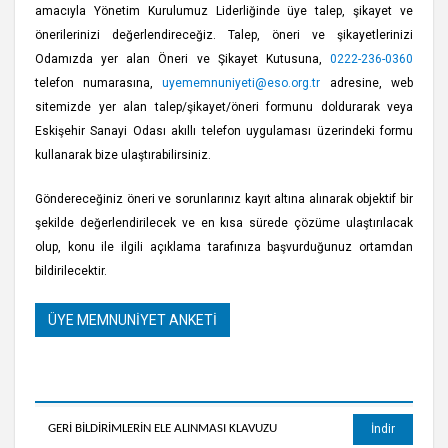
amacıyla Yönetim Kurulumuz Liderliğinde üye talep, şikayet ve
önerilerinizi değerlendireceğiz. Talep, öneri ve şikayetlerinizi
Odamızda yer alan Öneri ve Şikayet Kutusuna,
0222-236-0360
telefon numarasına,
uyememnuniyeti@eso.org.tr
adresine, web
sitemizde yer alan talep/şikayet/öneri formunu doldurarak veya
Eskişehir Sanayi Odası akıllı telefon uygulaması üzerindeki formu
kullanarak bize ulaştırabilirsiniz.
Göndereceğiniz öneri ve sorunlarınız kayıt altına alınarak objektif bir
şekilde değerlendirilecek ve en kısa sürede çözüme ulaştırılacak
olup, konu ile ilgili açıklama tarafınıza başvurduğunuz ortamdan
bildirilecektir.
ÜYE MEMNUNİYET ANKETİ
GERİ BİLDİRİMLERİN ELE ALINMASI KLAVUZU
İndir