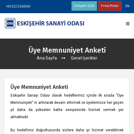
Eskişehir GGK
Firma Portalı
EN
+90 222 2360360
Üye Memnuniyet Anketi
Ana Sayfa
Genel İçerikler
Üye Memnuniyet Anketi
Eskişehir Sanayi Odası olarak hedeflerimiz içinde ilk sırada "Üye
Memnuniyeti" ni arttırarak devam ettirmek ve üyelerimize her geçen
yıl daha da yükselen kalite seviyesinde hizmet vermek yer
almaktadır.
Bu hedefimiz doğrultusunda sizlere daha iyi hizmet verebilmek